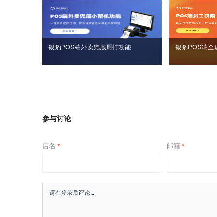
银豹POS端外卖兜底厨打功能
银豹POS端全
参与讨论
店名
邮箱
*
*