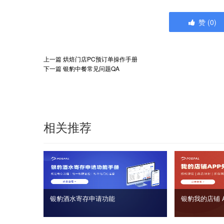
赞
(
0
)
上一篇
烘焙门店PC预订单操作手册
下一篇
银豹中餐常见问题QA
相关推荐
银豹酒水寄存申请功能
银豹我的店铺 