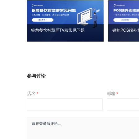
银豹餐饮智慧屏TV端常见问题
银豹POS端外
参与讨论
店名
邮箱
*
*