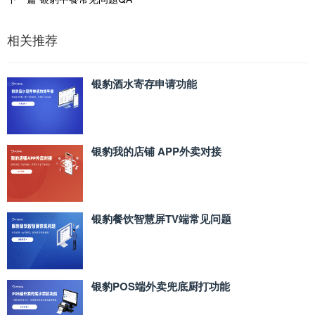
相关推荐
银豹酒水寄存申请功能
银豹我的店铺 APP外卖对接
银豹餐饮智慧屏TV端常见问题
银豹POS端外卖兜底厨打功能