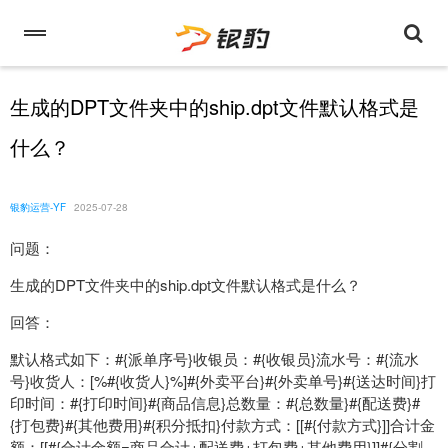
生成的DPT文件夹中的ship.dpt文件默认格式是
什么？
银豹运营-YF
2025-07-28
问题：
生成的DPT文件夹中的ship.dpt文件默认格式是什么？
回答：
默认格式如下：#{派单序号}收银员：#{收银员}流水号：#{流水
号}收货人：[%#{收货人}%]#{外卖平台}#{外卖单号}#{送达时间}打
印时间：#{打印时间}#{商品信息}总数量：#{总数量}#{配送费}#
{打包费}#{其他费用}#{积分抵扣}付款方式：[[#{付款方式}]]合计金
额：[[#{合计金额=商品合计+配送费+打包费+其他费用}]]#{分割