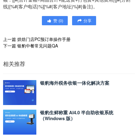
线}[%#{客户电话}%][%#{客户地址}%]#{备注}。
赞
(
0
)
分享
上一篇
烘焙门店PC预订单操作手册
下一篇
银豹中餐常见问题QA
相关推荐
银豹海外税务收银一体化解决方案
银豹生鲜称重 AI4.0 半自助收银系统
（Windows 版）