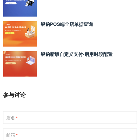
银豹POS端全店单据查询
银豹新版自定义支付‑启用时段配置
参与讨论
店名
*
邮箱
*