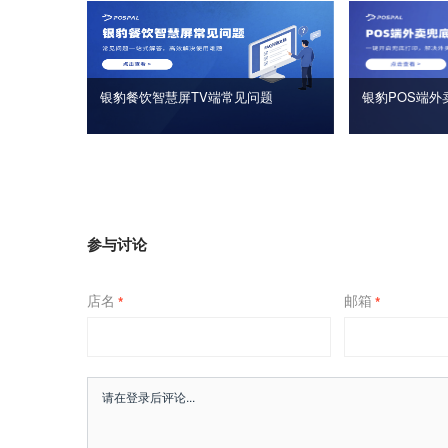
银豹餐饮智慧屏TV端常见问题
银豹POS端外
参与讨论
店名
邮箱
*
*