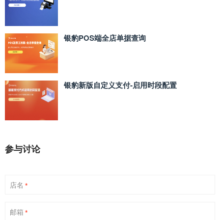
银豹POS端全店单据查询
银豹新版自定义支付‑启用时段配置
参与讨论
店名
*
邮箱
*