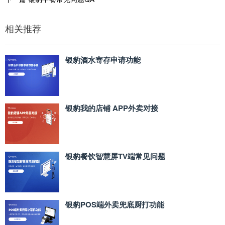
相关推荐
银豹酒水寄存申请功能
银豹我的店铺 APP外卖对接
银豹餐饮智慧屏TV端常见问题
银豹POS端外卖兜底厨打功能