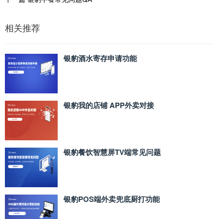
相关推荐
银豹酒水寄存申请功能
银豹我的店铺 APP外卖对接
银豹餐饮智慧屏TV端常见问题
银豹POS端外卖兜底厨打功能