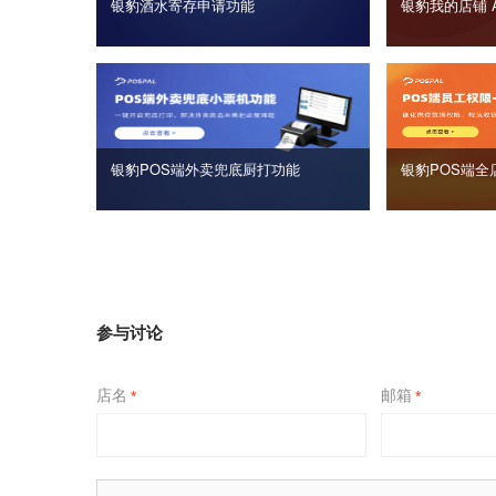
银豹酒水寄存申请功能
银豹我的店铺 
银豹POS端外卖兜底厨打功能
银豹POS端全
参与讨论
店名
邮箱
*
*