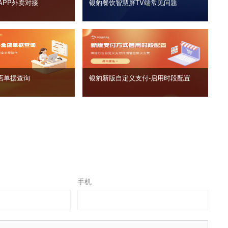
APP外卖对接
银豹餐饮智慧屏TV端常见问题
店单据查询
银豹新版自定义支付‑启用时段配置
手机