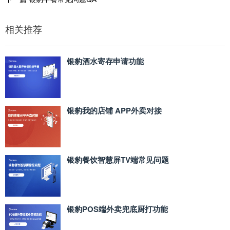
相关推荐
银豹酒水寄存申请功能
银豹我的店铺 APP外卖对接
银豹餐饮智慧屏TV端常见问题
银豹POS端外卖兜底厨打功能