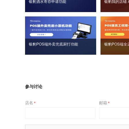
银豹酒水寄存申请功能
银豹我的店铺 
银豹POS端外卖兜底厨打功能
银豹POS端全
参与讨论
店名
邮箱
*
*