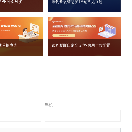
APP外卖对接
银豹餐饮智慧屏TV端常见问题
店单据查询
银豹新版自定义支付‑启用时段配置
手机