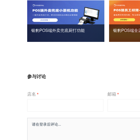
银豹POS端外卖兜底厨打功能
银豹POS端全
参与讨论
店名
邮箱
*
*