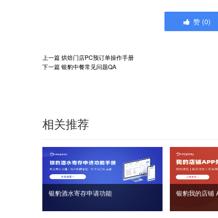
赞
(
0
)
上一篇
烘焙门店PC预订单操作手册
下一篇
银豹中餐常见问题QA
相关推荐
银豹酒水寄存申请功能
银豹我的店铺 