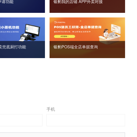
申请功能
银豹我的店铺 APP外卖对接
卖兜底厨打功能
银豹POS端全店单据查询
手机