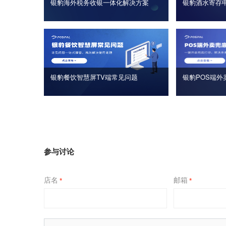
银豹海外税务收银一体化解决方案
银豹酒水寄存
银豹餐饮智慧屏TV端常见问题
银豹POS端外
参与讨论
店名
邮箱
*
*