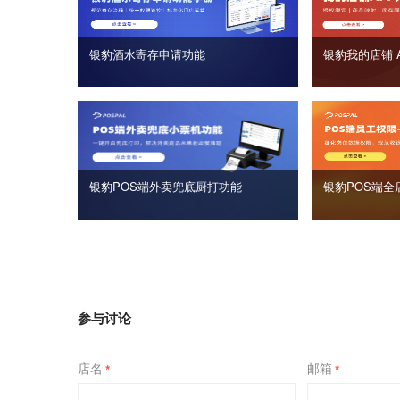
银豹酒水寄存申请功能
银豹我的店铺 
银豹POS端外卖兜底厨打功能
银豹POS端全
参与讨论
店名
邮箱
*
*