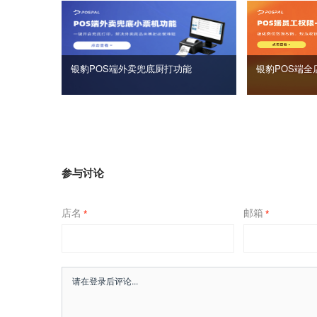
银豹POS端外卖兜底厨打功能
银豹POS端全
参与讨论
店名
邮箱
*
*