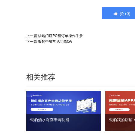
赞
(
0
)
上一篇
烘焙门店PC预订单操作手册
下一篇
银豹中餐常见问题QA
相关推荐
银豹酒水寄存申请功能
银豹我的店铺 