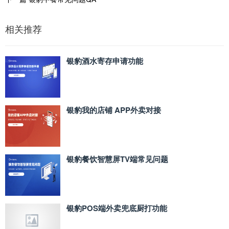
相关推荐
银豹酒水寄存申请功能
银豹我的店铺 APP外卖对接
银豹餐饮智慧屏TV端常见问题
银豹POS端外卖兜底厨打功能