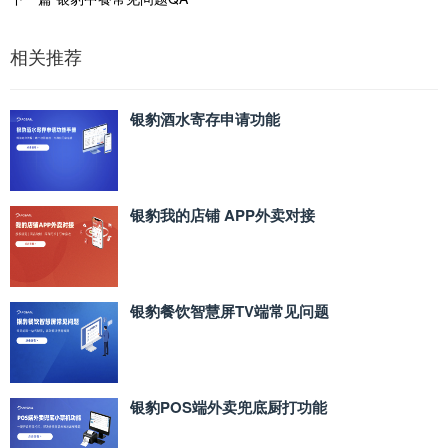
相关推荐
银豹酒水寄存申请功能
银豹我的店铺 APP外卖对接
银豹餐饮智慧屏TV端常见问题
银豹POS端外卖兜底厨打功能