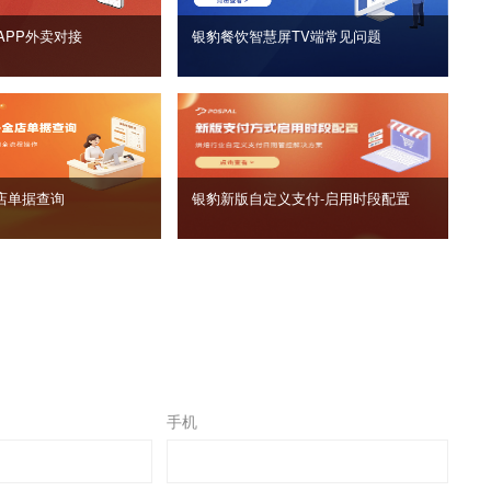
APP外卖对接
银豹餐饮智慧屏TV端常见问题
店单据查询
银豹新版自定义支付‑启用时段配置
手机