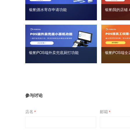
银豹酒水寄存申请功能
银豹我的店铺 
银豹POS端外卖兜底厨打功能
银豹POS端全
参与讨论
店名
邮箱
*
*