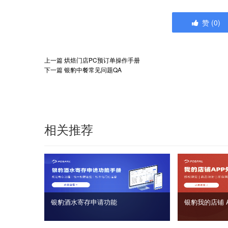
赞
(
0
)
上一篇
烘焙门店PC预订单操作手册
下一篇
银豹中餐常见问题QA
相关推荐
银豹酒水寄存申请功能
银豹我的店铺 