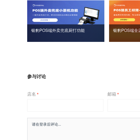
银豹POS端外卖兜底厨打功能
银豹POS端全
参与讨论
店名
邮箱
*
*