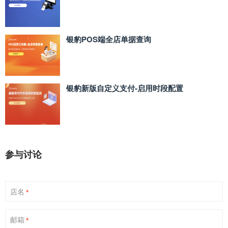
银豹POS端全店单据查询
银豹新版自定义支付‑启用时段配置
参与讨论
店名
*
邮箱
*