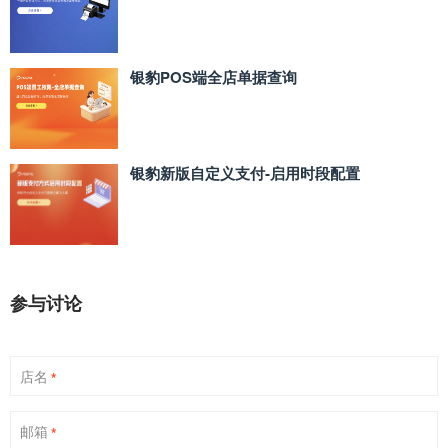
银豹POS端全店单据查询
银豹新版自定义支付‑启用时段配置
参与讨论
店名
*
邮箱
*