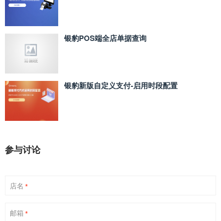
银豹POS端全店单据查询
银豹新版自定义支付‑启用时段配置
参与讨论
店名
*
邮箱
*