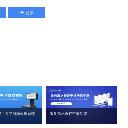
分享
I4.0 半自助收银系统
银豹酒水寄存申请功能
版）