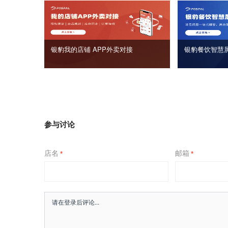
银豹我的店铺 APP外卖对接
银豹餐饮智慧
参与讨论
店名
邮箱
*
*