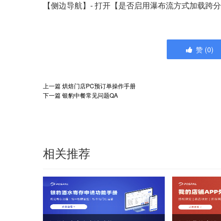
【侧边导航】- 打开【是否启用瀑布流方式加载跨
赞
(
0
)
上一篇
烘焙门店PC预订单操作手册
下一篇
银豹中餐常见问题QA
相关推荐