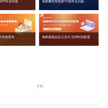
APP外卖对接
银豹餐饮智慧屏TV端常见问题
店单据查询
银豹新版自定义支付‑启用时段配置
手机