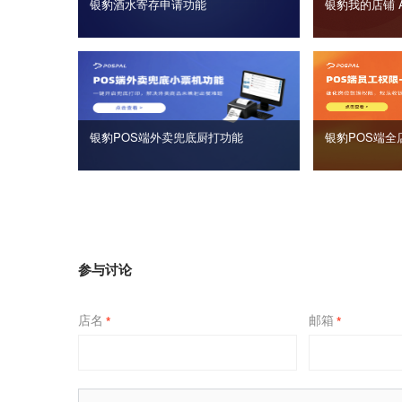
银豹酒水寄存申请功能
银豹我的店铺 
银豹POS端外卖兜底厨打功能
银豹POS端全
参与讨论
店名
邮箱
*
*