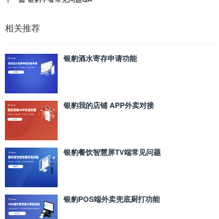
相关推荐
银豹酒水寄存申请功能
银豹我的店铺 APP外卖对接
银豹餐饮智慧屏TV端常见问题
银豹POS端外卖兜底厨打功能