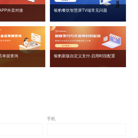
APP外卖对接
银豹餐饮智慧屏TV端常见问题
店单据查询
银豹新版自定义支付‑启用时段配置
手机