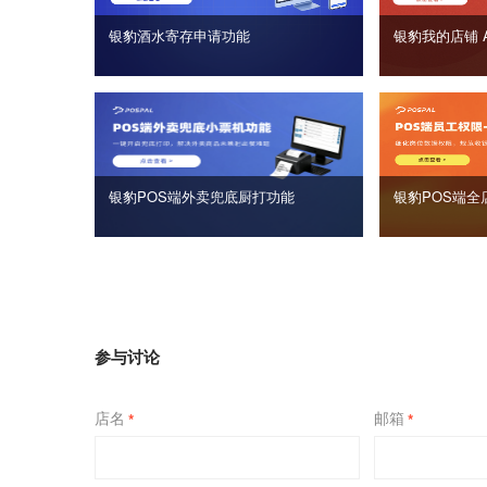
银豹酒水寄存申请功能
银豹我的店铺 
银豹POS端外卖兜底厨打功能
银豹POS端全
参与讨论
店名
邮箱
*
*