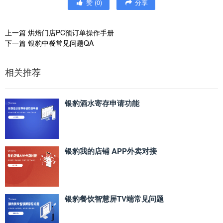
赞
(
0
)
分享
上一篇
烘焙门店PC预订单操作手册
下一篇
银豹中餐常见问题QA
相关推荐
银豹酒水寄存申请功能
银豹我的店铺 APP外卖对接
银豹餐饮智慧屏TV端常见问题