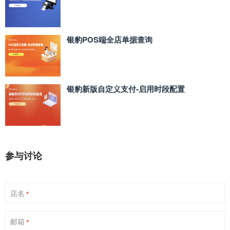
银豹POS端全店单据查询
银豹新版自定义支付‑启用时段配置
参与讨论
店名
*
邮箱
*