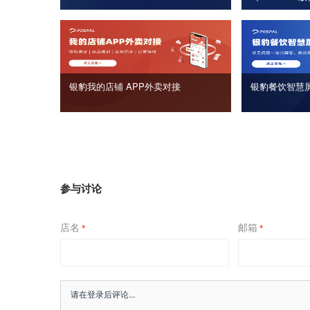
银豹我的店铺 APP外卖对接
银豹餐饮智慧
参与讨论
店名
邮箱
*
*