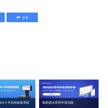
分享
I4.0 半自助收银系统
银豹酒水寄存申请功能
版）