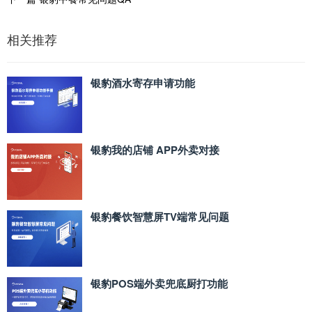
相关推荐
银豹酒水寄存申请功能
银豹我的店铺 APP外卖对接
银豹餐饮智慧屏TV端常见问题
银豹POS端外卖兜底厨打功能