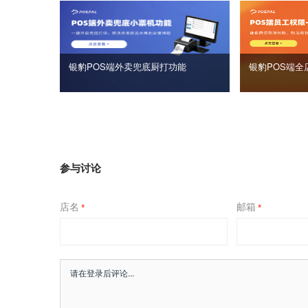
银豹POS端外卖兜底厨打功能
银豹POS端全
参与讨论
店名
邮箱
*
*