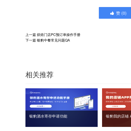
赞
(
0
)
上一篇
烘焙门店PC预订单操作手册
下一篇
银豹中餐常见问题QA
相关推荐
银豹酒水寄存申请功能
银豹我的店铺 