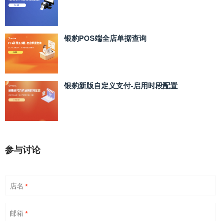
银豹POS端全店单据查询
银豹新版自定义支付‑启用时段配置
参与讨论
店名
*
邮箱
*