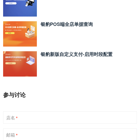
银豹POS端全店单据查询
银豹新版自定义支付‑启用时段配置
参与讨论
店名
*
邮箱
*