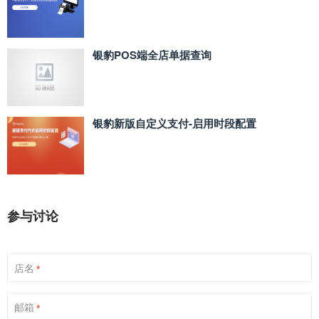
银豹POS端全店单据查询
银豹新版自定义支付‑启用时段配置
参与讨论
店名
*
邮箱
*