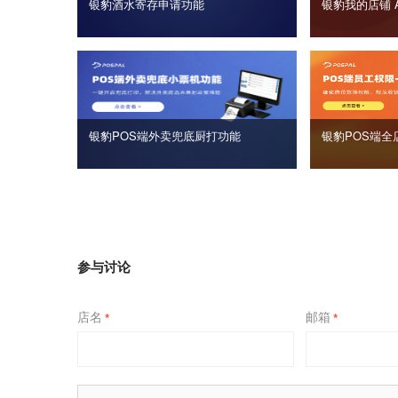
银豹酒水寄存申请功能
银豹我的店铺 
银豹POS端外卖兜底厨打功能
银豹POS端全
参与讨论
店名
邮箱
*
*