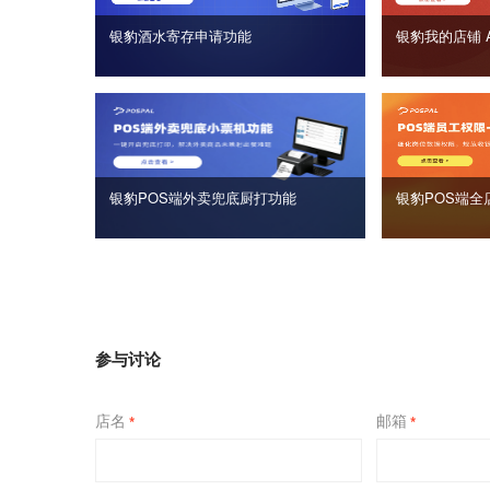
银豹酒水寄存申请功能
银豹我的店铺 
银豹POS端外卖兜底厨打功能
银豹POS端全
参与讨论
店名
邮箱
*
*