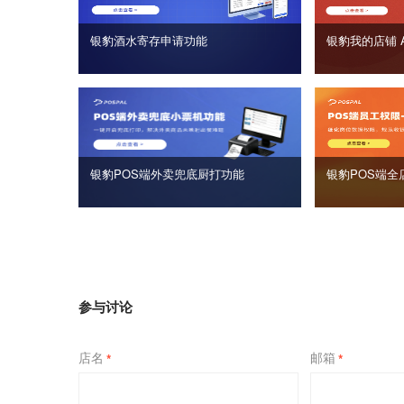
银豹酒水寄存申请功能
银豹我的店铺 
银豹POS端外卖兜底厨打功能
银豹POS端全
参与讨论
店名
邮箱
*
*