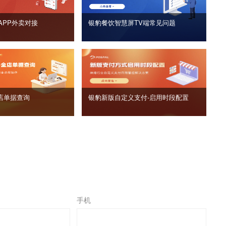
APP外卖对接
银豹餐饮智慧屏TV端常见问题
店单据查询
银豹新版自定义支付‑启用时段配置
手机