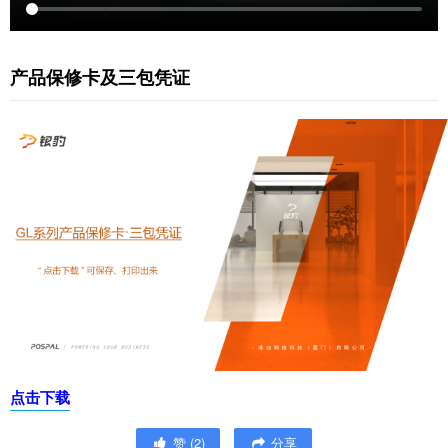
产品保修卡及三包凭证
点击下载
赞
(
2
)
分享