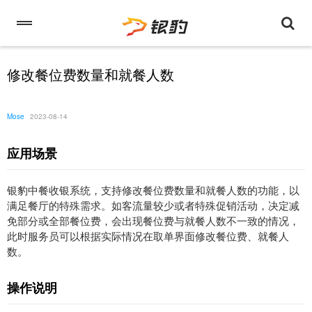
修改餐位费数量和就餐人数
Mose
2023-08-14
应用场景
银豹中餐收银系统，支持修改餐位费数量和就餐人数的功能，以
满足餐厅的特殊需求。如客流量较少或者特殊促销活动，决定减
免部分或全部餐位费，会出现餐位费与就餐人数不一致的情况，
此时服务员可以根据实际情况在取单界面修改餐位费、就餐人
数。
操作说明