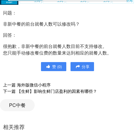
问题：
非新中餐的前台就餐人数可以修改吗？
回答：
很抱歉，非新中餐的前台就餐人数目前不支持修改。
您只能手动修改餐位费的数量来达到相应的就餐人数。
赞
(
0
)
分享
上一篇
海外版微信小程序
下一篇
【生鲜】影响生鲜门店盈利的因素有哪些？
PC中餐
相关推荐