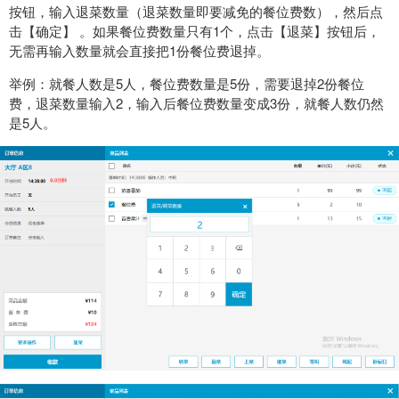
按钮，输入退菜数量（退菜数量即要减免的餐位费数），然后点
击【确定】 。如果餐位费数量只有1个，点击【退菜】按钮后，
无需再输入数量就会直接把1份餐位费退掉。
举例：就餐人数是5人，餐位费数量是5份，需要退掉2份餐位
费，退菜数量输入2，输入后餐位费数量变成3份，就餐人数仍然
是5人。