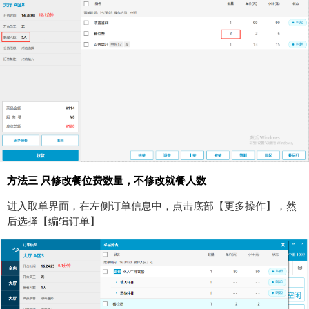
方法三 只修改餐位费数量，不修改就餐人数
进入取单界面，在左侧订单信息中，点击底部【更多操作】，然
后选择【编辑订单】