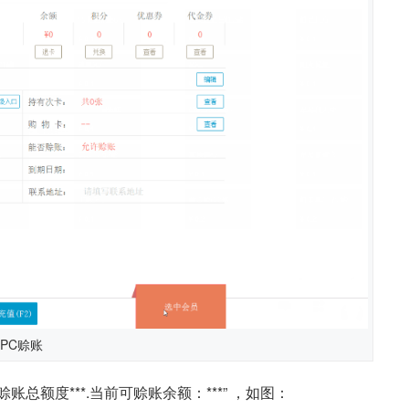
PC赊账
额度***.当前可赊账余额：***” ，如图：