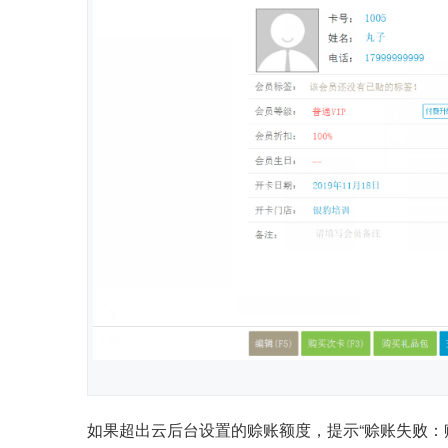
如果超出云后台设置的赊账额度，提示“赊账失败：赊账总