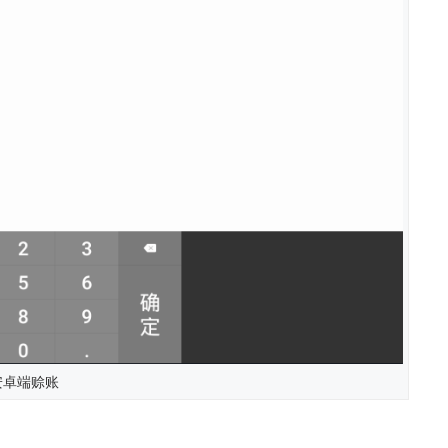
安卓端赊账