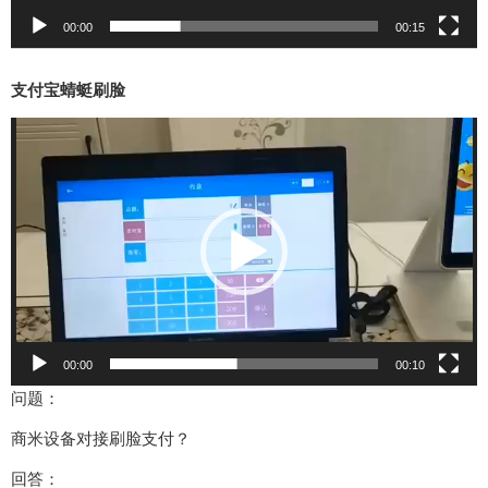
00:00
00:15
支付宝蜻蜓刷脸
视
频
播
放
器
00:00
00:10
问题：
商米设备对接刷脸支付？
回答：