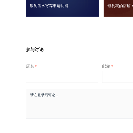
银豹酒水寄存申请功能
银豹我的店铺 
参与讨论
店名
邮箱
*
*