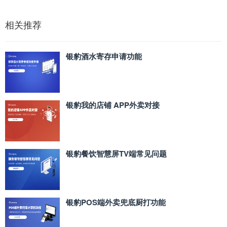
相关推荐
银豹酒水寄存申请功能
银豹我的店铺 APP外卖对接
银豹餐饮智慧屏TV端常见问题
银豹POS端外卖兜底厨打功能