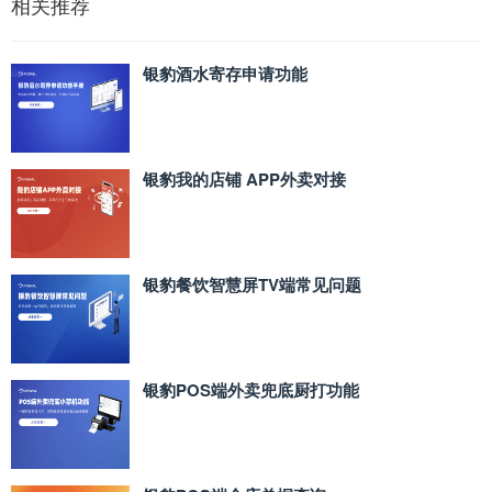
相关推荐
银豹酒水寄存申请功能
银豹我的店铺 APP外卖对接
银豹餐饮智慧屏TV端常见问题
银豹POS端外卖兜底厨打功能