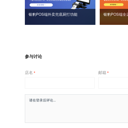
银豹POS端外卖兜底厨打功能
银豹POS端全
参与讨论
店名
邮箱
*
*