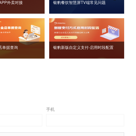
APP外卖对接
银豹餐饮智慧屏TV端常见问题
店单据查询
银豹新版自定义支付‑启用时段配置
手机