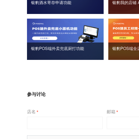
银豹酒水寄存申请功能
银豹我的店铺 
银豹POS端外卖兜底厨打功能
银豹POS端全
参与讨论
店名
邮箱
*
*