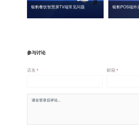
银豹餐饮智慧屏TV端常见问题
银豹POS端外
参与讨论
店名
邮箱
*
*