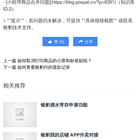
- [小程序商品合并问题](https://blog.pospal.cn/?p=8391)（知识库
ID:2）
> **提示**：若问题仍未解决，可提供 **具体报错截图** 或联系
银豹技术支持。
赞
(
0
)
分享
上一篇
如何取消打印商品的小票和标签贴纸？
下一篇
如何查看银豹付的退款记录
相关推荐
银豹酒水寄存申请功能
银豹我的店铺 APP外卖对接