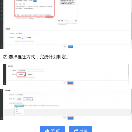
③ 选择推送方式，完成计划制定。
赞
(
0
)
分享