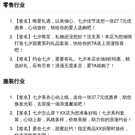
零售行业
【签名】唯爱礼遇，以表倾心。七夕佳节送您一张27.7元优
惠券，心动放价，快给你的爱人选购吧！
【签名】七夕将至，礼物还没想好？没关系！本店为您倾情
打造七夕甜蜜系列礼品套装，快给你的TA送上浪漫惊喜
吧！
【签名】约会七夕，爱要有礼。七夕本店全场9折特惠，精
选好礼，应有尽有！浪漫无需多言，爱TA就购了！
服装行业
【签名】七夕美衣心动上线，送你一张37.7元优惠券，助您
焕发光彩，去迎接一场浪漫邂逅吧！
【签名】七夕怎么穿？XX店为您准备好啦！七夕系列套
装，心动上新，风格多样，价格美丽，助力你的浪漫约会！
【签名】爱在七夕，甜蜜赴约！指定商品XX折限时放价，
快来选购新衣吧！