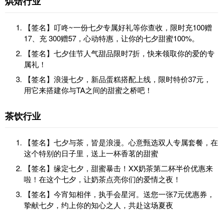
烘焙行业
【签名】叮咚~一份七夕专属好礼等你查收，限时
充100赠
17、充 300赠57
，心动特惠，让你的七夕甜蜜100%。
【签名】七夕佳节人气甜品限时7折，快来领取你的爱的专
属礼！
【签名】浪漫七夕，新品蛋糕搭配上线，限时特价37元，
用它来搭建你与TA之间的甜蜜之桥吧！
茶饮行业
【签名】七夕与茶，皆是浪漫。心意甄选双人专属套餐，在
这个特别的日子里，送上一杯香茗的甜蜜
【签名】缘定七夕，甜蜜暴击！XX奶茶第二杯半价优惠来
啦！在这个七夕，让奶茶点亮你们的爱情之夜！
【签名】今宵知相伴，执手会星河。送您一张7元优惠券，
挚献七夕，约上你的知心之人，共赴这场夏夜